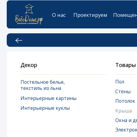
О нас
Проектируем
Помещения
К
Декор
Товары
Пол
Постельное белье,
текстиль из льна
Стены
Интерьерные картины
Потолок
Интерьерные куклы
Крыша
Окна и двери
Электрокарниз
Окна мансардн
Дизайнерская 