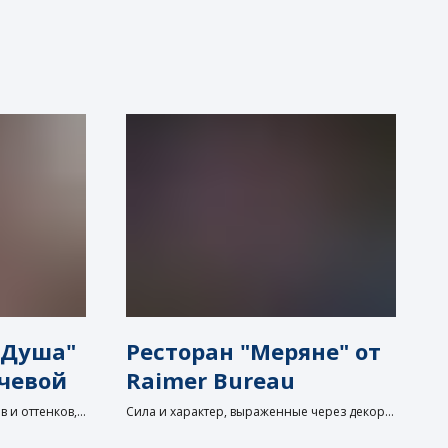
я Душа"
Ресторан "Меряне" от
чевой
Raimer Bureau
 и оттенков,
Сила и характер, выраженные через декор и
текстуры (Раймер Бюро)