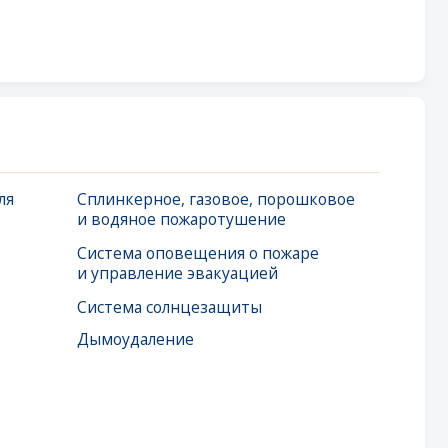
инкерное, газовое, порошковое
одяное пожаротушение
тема оповещения о пожаре
правление эвакуацией
тема солнцезащиты
оудаление