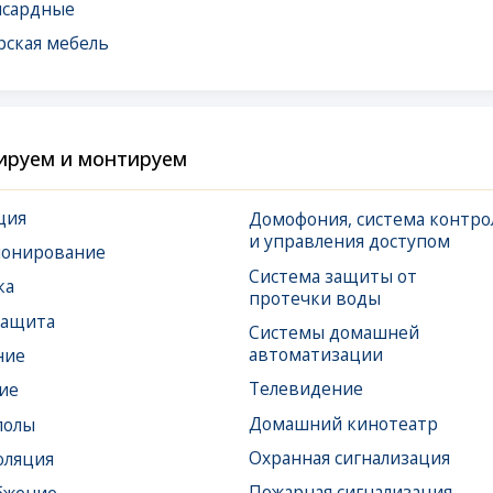
 и монтируем
Домофония, система контроля
Спл
и управления доступом
и в
вание
Система защиты от
Сис
протечки воды
и у
Системы домашней
Сис
автоматизации
Дым
Телевидение
Домашний кинотеатр
Охранная сигнализация
Пожарная сигнализация
Тревожная сигнализация
а
Видеонаблюдение
Усиление сотовой связи
(Ethernet),