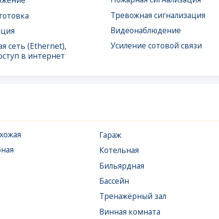
в интернет
Гараж
Котельная
Бильярдная
Бассейн
Тренажёрный зал
Винная комната
Венткамера
Хаммам, баня, сауна
Терраса
Комната отдыха для
персонала
Электрощитовая