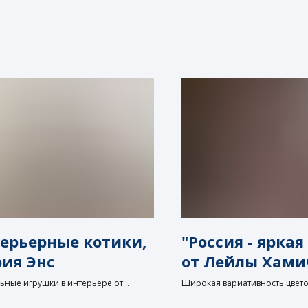
ерьерные котики,
"Россия - ярка
ия Энс
от Лейлы Хами
льные игрушки в интерьере от
Широкая вариативность цветов
льного Ателье Подиум (Челябинск)
радующая душу