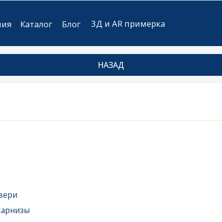
3Д и AR примерка
аталог
Блог
НАЗАД
ы
ые
мебель