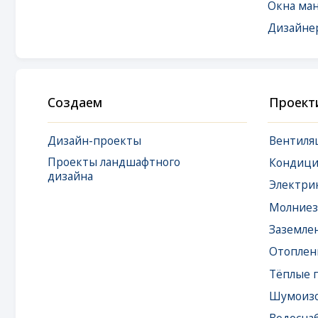
Создаем
Проектируем
Дизайн-проекты
Вентиляция
Проекты ландшафтного
Кондициониро
дизайна
Электрика
Молниезащита
Заземление
Отопление
Тёплые полы
Шумоизоляция
Водоснабжение
Водоподготовк
Канализация
Локальная сеть 