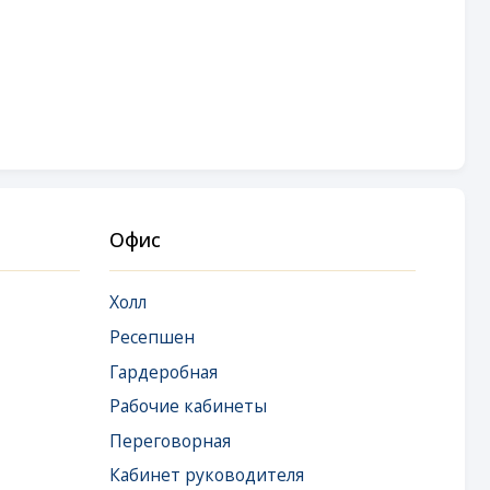
Офис
Холл
Ресепшен
Гардеробная
Рабочие кабинеты
Переговорная
Кабинет руководителя
Комната отдыха руководителя
Комната эмоциональной
разгрузки
Кухня-столовая
Санузел