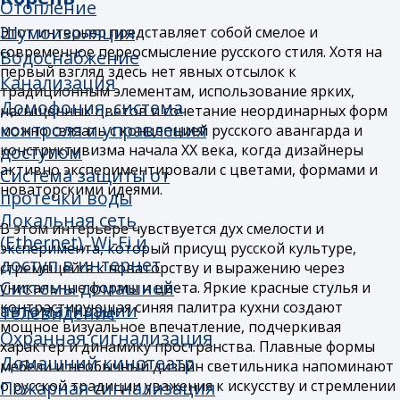
Охранная сигнализация
Домашний кинотеатр
Этот интерьер представляет собой смелое и
Пожарная сигнализация
современное переосмысление русского стиля. Хотя на
Тревожная сигнализация
первый взгляд здесь нет явных отсылок к
Видеонаблюдение
традиционным элементам, использование ярких,
Дымоудаление
насыщенных цветов и сочетание неординарных форм
Усиление сотовой связи
можно связать с концепцией русского авангарда и
Холл/прихожая
Сплинкерное, газовое,
конструктивизма начала XX века, когда дизайнеры
Коридор
порошковое и водяное
Гардеробная
активно экспериментировали с цветами, формами и
пожаротушение
Система оповещения о пожаре
Кухня
новаторскими идеями.
и управление эвакуацией
Квартира
Система солнцезащиты
Дом
В этом интерьере чувствуется дух смелости и
Водоподготовка
эксперимента, который присущ русской культуре,
Офис
стремящейся к новаторству и выражению через
Столовая
уникальные формы и цвета. Яркие красные стулья и
Гостиная
Спальня
контрастирующая синяя палитра кухни создают
Кладовая
мощное визуальное впечатление, подчеркивая
Детская
характер и динамику пространства. Плавные формы
Игровая
мебели и необычный дизайн светильника напоминают
Кабинет
о русской традиции уважения к искусству и стремлении
Домашний кинотеатр