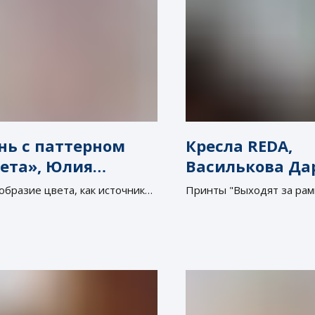
нь с паттерном
Кресла REDA,
ета», Юлия
Василькова Да
рова
образие цвета, как источник
Принты "Выходят за рам
овения