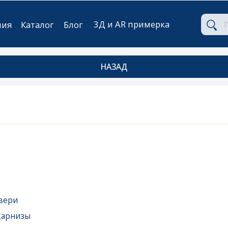
3Д и AR примерка
аталог
Блог
НАЗАД
ы
ые
мебель