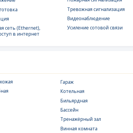
в интернет
Гараж
Котельная
Бильярдная
Бассейн
Тренажёрный зал
Винная комната
Венткамера
Хаммам, баня, сауна
Терраса
Комната отдыха для
персонала
Электрощитовая