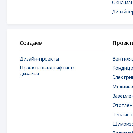
Создаем
Проектируем
Дизайн-проекты
Вентиляция
Проекты ландшафтного
Кондициониро
дизайна
Электрика
Молниезащита
Заземление
Отопление
Тёплые полы
Шумоизоляция
Водоснабжение
Водоподготовк
Канализация
Локальная сеть 