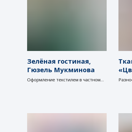
Зелёная гостиная,
Тка
Гюзель Мукминова
«Цв
Ков
Оформление текстилем в частном
Разно
доме от салона штор "Дизайн Окна"
вдохн
(Оренбург)