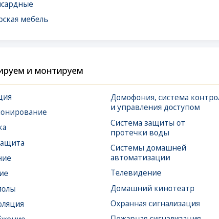
 и монтируем
Домофония, система контроля
Спл
и управления доступом
и в
вание
Система защиты от
Сис
протечки воды
и у
Системы домашней
Сис
автоматизации
Дым
Телевидение
Домашний кинотеатр
Охранная сигнализация
Пожарная сигнализация
Тревожная сигнализация
а
Видеонаблюдение
Усиление сотовой связи
(Ethernet),