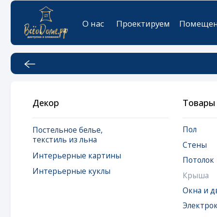
О нас
Проектируем
Помещения
К
Декор
Товары
Пол
Постельное белье,
текстиль из льна
Стены
Интерьерные картины
Потолок
Интерьерные куклы
Крыша
Окна и двери
Электрокарниз
Окна мансардн
Дизайнерская 