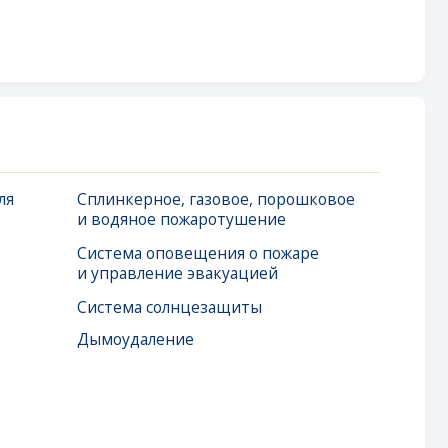
инкерное, газовое, порошковое
одяное пожаротушение
тема оповещения о пожаре
правление эвакуацией
тема солнцезащиты
оудаление