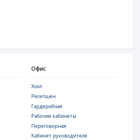
Офис
Холл
Ресепшен
Гардеробная
Рабочие кабинеты
Переговорная
Кабинет руководителя
Комната отдыха руководителя
Комната эмоциональной
разгрузки
Кухня-столовая
Санузел