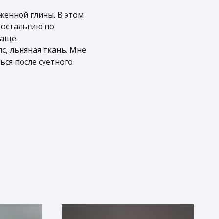
женной глины. В этом
Ностальгию по
чаще.
с, льняная ткань. Мне
ься после суетного