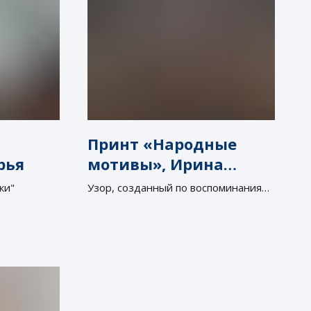
Принт «Народные
рья
мотивы», Ирина
Авдеева
ки"
Узор, созданный по воспоминаниям
о русских сказках