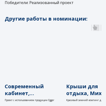
Победители: Реализованный проект
Другие работы в номинации:
+7 499 377 70 27
О нас
Контакты
Дизайн может быть не только
интерьерный:
Современный
Крыши для
Итальянское маркетинговое
кабинет,
отдыха, Миха
агентство для стартапов со вкусом:
дизайнер
Борисевич и
Fabio De Luсa
Проект с использованием продукции Egger
Красивый зимний кемпинг для 
лыжных уикендов, активного отд
Политика конфиденциальности