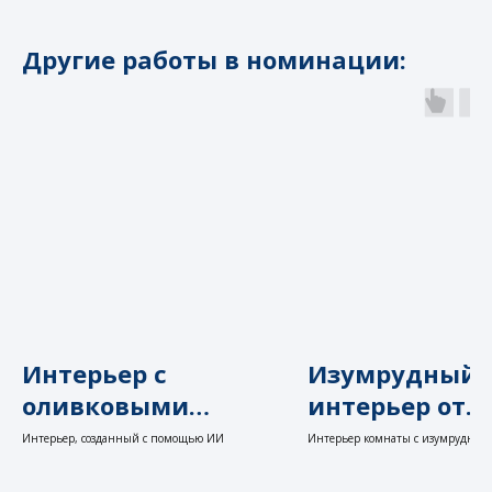
Другие работы в номинации:
+7 499 377 70 27
О нас
Контакты
Дизайн может быть не только
интерьерный:
Интерьер с
Изумрудный
оливковыми
интерьер от
Итальянское маркетинговое
агентство для стартапов со вкусом:
нотами от Андрея
Андрея Власо
Интерьер, созданный с помощью ИИ
Интерьер комнаты с изумрудным
Fabio De Luсa
от ИИ
Власова
Политика конфиденциальности