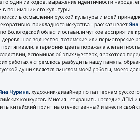
- это один из кодов, выражение идентичности народа, ег
 в понимании его культуры.
поиски в осмыслении русской культуры и моей принадл
декоративно-прикладного искусства - рассказывает
Яна
по Вологодской области оставили чуткое восприятие к
 деревянное зодчество, тотемские или пермогорские р
 притягивали, а гармония цвета поражала элегантнос
ледствии, вспоминая об этих чувствах, я захотела пер
оих работах я стремлюсь разбудить нашу память, образ
русской души является смыслом моей работы, моего дал
Яна Чурина
,
художник-дизайнер по паттернам русского
сийских конкурсов. Миссия - сохранить наследие ДПИ 
нить китайский принт на отечественный и внести свой с