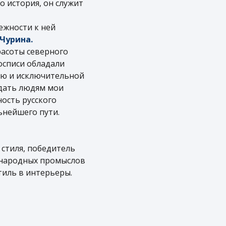
о история, он служит
ежности к ней
 Чурина.
расоты северного
осписи обладали
тью и исключительной
едать людям мои
ность русского
ьнейшего пути.
 стиля, победитель
и народных промыслов
тиль в интерьеры.