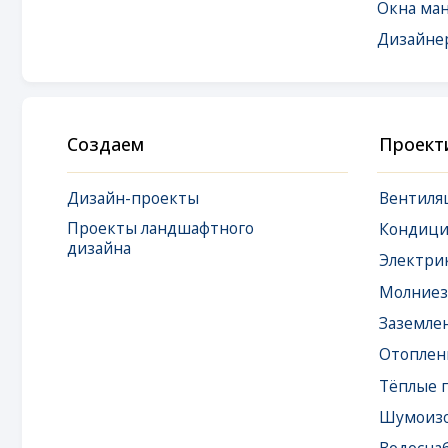
Создаем
Проектируем
Дизайн-проекты
Вентиляция
Проекты ландшафтного
Кондициониро
дизайна
Электрика
Молниезащита
Заземление
Отопление
Тёплые полы
Шумоизоляция
Водоснабжение
Водоподготовк
Канализация
Локальная сеть 