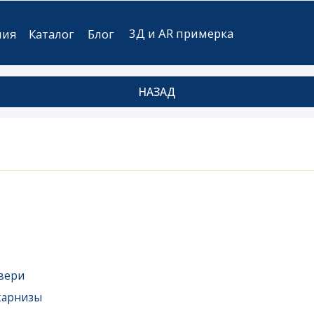
3Д и AR примерка
аталог
Блог
НАЗАД
ы
ые
мебель