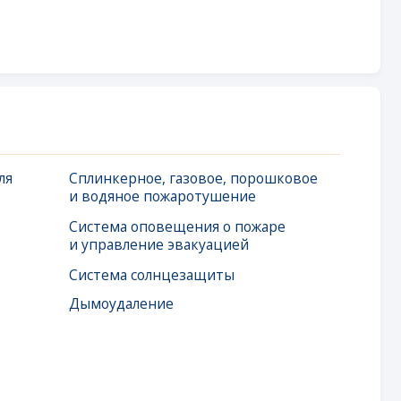
инкерное, газовое, порошковое
одяное пожаротушение
тема оповещения о пожаре
правление эвакуацией
тема солнцезащиты
оудаление