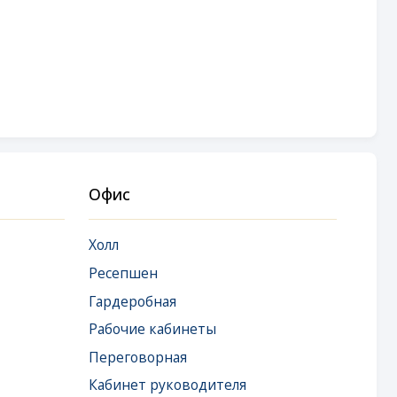
Офис
Холл
Ресепшен
Гардеробная
Рабочие кабинеты
Переговорная
Кабинет руководителя
Комната отдыха руководителя
Комната эмоциональной
разгрузки
Кухня-столовая
Санузел