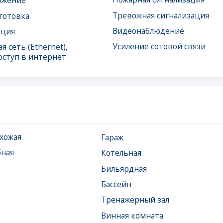
в интернет
Гараж
Котельная
Бильярдная
Бассейн
Тренажёрный зал
Винная комната
Венткамера
Хаммам, баня, сауна
Терраса
Комната отдыха для
персонала
Электрощитовая