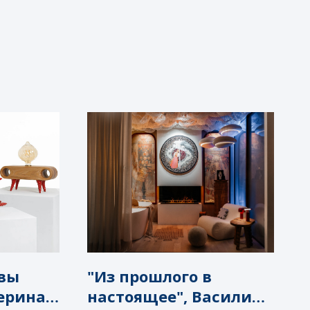
овы
"Из прошлого в
терина
настоящее", Василина