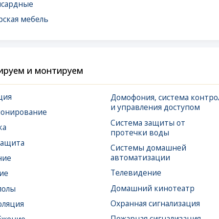
 и монтируем
Домофония, система контроля
Спл
и управления доступом
и в
вание
Система защиты от
Сис
протечки воды
и у
Системы домашней
Сис
автоматизации
Дым
Телевидение
Домашний кинотеатр
Охранная сигнализация
Пожарная сигнализация
Тревожная сигнализация
а
Видеонаблюдение
Усиление сотовой связи
(Ethernet),