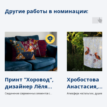
Дизайн может быть не только
Другие работы в номинации:
интерьерный:
Итальянское маркетинговое
агентство для стартапов со вкусом:
Fabio De Luсa
Политика конфиденциальности
© 2025
Принт "Хоровод",
Хробостова
дизайнер Лёля
Анастасия,
Муковоз
Абажур
Соединение современных элементов с
Атмосфера ностальгии, душевного
русской традиционной культурой
загадки
"Свиристели