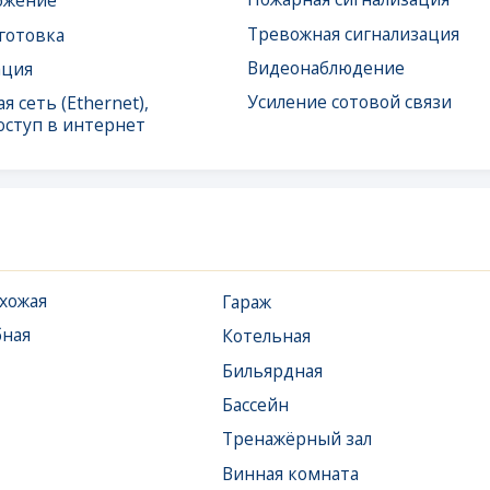
в интернет
Гараж
Котельная
Бильярдная
Бассейн
Тренажёрный зал
Винная комната
Венткамера
Хаммам, баня, сауна
Терраса
Комната отдыха для
персонала
Электрощитовая