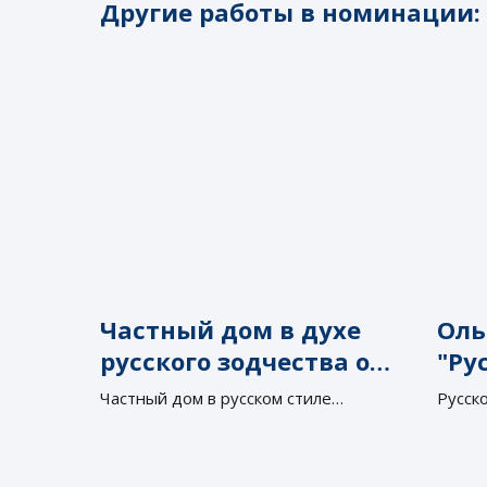
Другие работы в номинации:
Частный дом в духе
Оль
русского зодчества от
"Ру
Андрея и Ольги
Частный дом в русском стиле
Русско
Власовых
передает дух старинной русской
душа
деревни, объединяя традиции и
уют в современном исполнении.