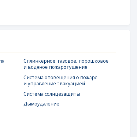
инкерное, газовое, порошковое
одяное пожаротушение
тема оповещения о пожаре
правление эвакуацией
тема солнцезащиты
оудаление