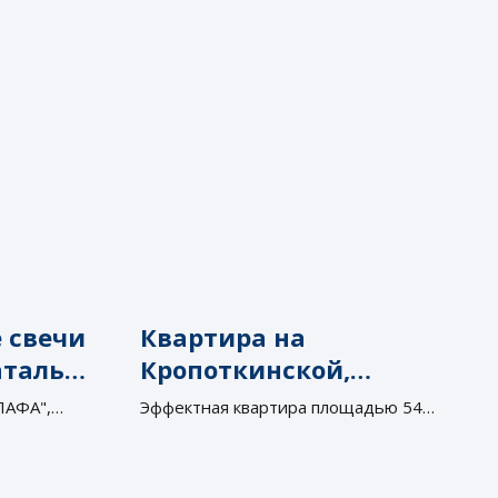
 свечи
Квартира на
аталья
Кропоткинской,
Василькова Дарья
ЛАФА",
Эффектная квартира площадью 54
Москве
м2 в центре Москвы