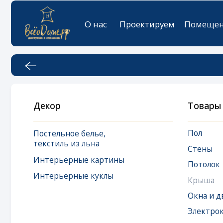
О нас
Проектируем
Помещения
К
Декор
Товары
Пол
Постельное белье,
текстиль из льна
Стены
Интерьерные картины
Потолок
Интерьерные куклы
Крыша
Окна и двери
Электрокарниз
Окна мансардн
Дизайнерская 