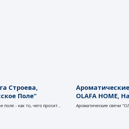
га Строева,
Ароматические
сское Поле"
OLAFA HOME, Н
Косьяненко
е поле - как то, чего просит
Ароматические свечи "О
аналогов которым нет в 