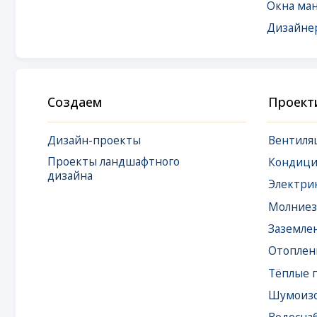
Создаем
Проектируем
Дизайн-проекты
Вентиляция
Проекты ландшафтного
Кондициониро
дизайна
Электрика
Молниезащита
Заземление
Отопление
Тёплые полы
Шумоизоляция
Водоснабжение
Водоподготовк
Канализация
Локальная сеть 