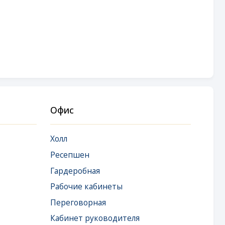
Офис
Холл
Ресепшен
Гардеробная
Рабочие кабинеты
Переговорная
Кабинет руководителя
Комната отдыха руководителя
Комната эмоциональной
разгрузки
Кухня-столовая
Санузел