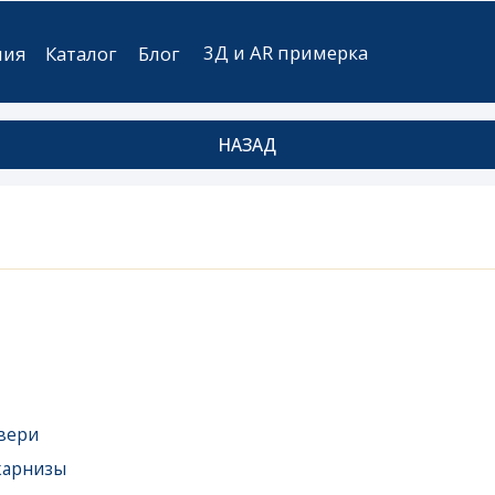
3Д и AR примерка
аталог
Блог
НАЗАД
ы
ые
мебель