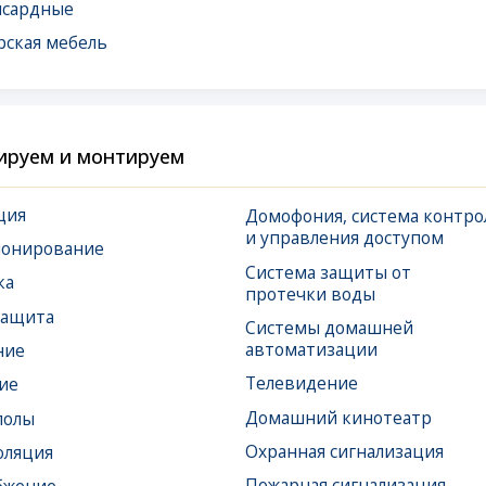
 и монтируем
Домофония, система контроля
Спл
и управления доступом
и в
вание
Система защиты от
Сис
протечки воды
и у
Системы домашней
Сис
автоматизации
Дым
Телевидение
Домашний кинотеатр
Охранная сигнализация
Пожарная сигнализация
Тревожная сигнализация
а
Видеонаблюдение
Усиление сотовой связи
(Ethernet),