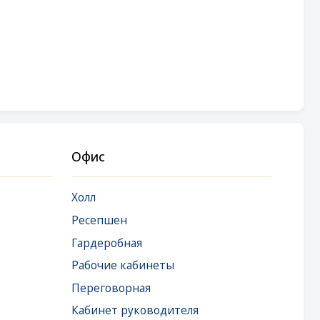
Офис
Холл
Ресепшен
Гардеробная
Рабочие кабинеты
Переговорная
Кабинет руководителя
Комната отдыха руководителя
Комната эмоциональной
разгрузки
Кухня-столовая
Санузел