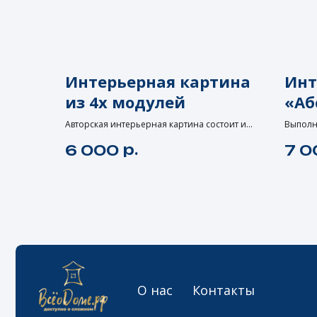
О нас
Контакты
Интерьерная картина
Инт
из 4х модулей
«Аб
Политика конфиденциальности
пей
Авторская интерьерная картина состоит из
Выполн
четырёх модулей. Каждая картина
акрило
© 2025
р.
6 000
7 0
выполнена на арт-борде 20x20, фанера без
Арт-бор
подрамника. Размер всей картины 40x40.