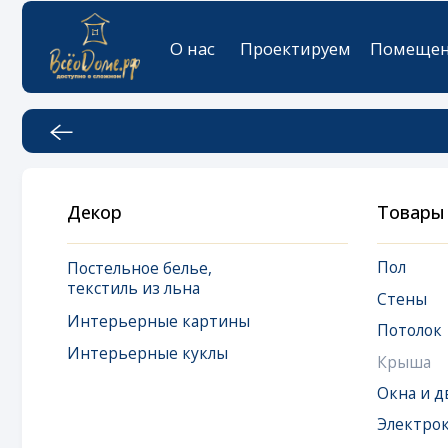
О нас
Проектируем
Помещения
К
Декор
Товары
Пол
Постельное белье,
текстиль из льна
Стены
Интерьерные картины
Потолок
Интерьерные куклы
Крыша
Окна и двери
Электрокарниз
Окна мансардн
Дизайнерская 