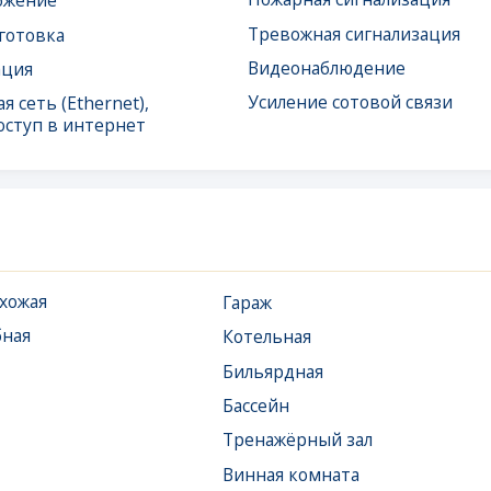
в интернет
Гараж
Котельная
Бильярдная
Бассейн
Тренажёрный зал
Винная комната
Венткамера
Хаммам, баня, сауна
Терраса
Комната отдыха для
персонала
Электрощитовая