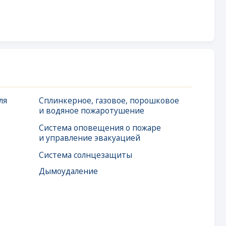
инкерное, газовое, порошковое
одяное пожаротушение
тема оповещения о пожаре
правление эвакуацией
тема солнцезащиты
оудаление