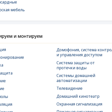
 и монтируем
Домофония, система контроля
Спл
и управления доступом
и в
вание
Система защиты от
Сис
протечки воды
и у
Системы домашней
Сис
автоматизации
Дым
Телевидение
Домашний кинотеатр
Охранная сигнализация
Пожарная сигнализация
Тревожная сигнализация
а
Видеонаблюдение
Усиление сотовой связи
(Ethernet),