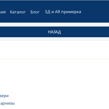
3Д и AR примерка
аталог
Блог
НАЗАД
ы
ые
мебель