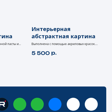
Интерьерная
тина
абстрактная картина
 быть не только интерьерный:
рной пасты и
Выполнена с помощью акриловых красок.
альянское маркетинговое агентство
абстракция,
Арт-борд 40x50.
ля стартапов со вкусом:
Fabio De Luсa
р.
5 500
нтерьере.