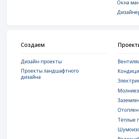
Создаем
Проектируем
Дизайн-проекты
Вентиляция
Проекты ландшафтного
Кондициониро
дизайна
Электрика
Молниезащита
Заземление
Отопление
Тёплые полы
Шумоизоляция
Водоснабжение
Водоподготовк
Канализация
Локальная сеть 