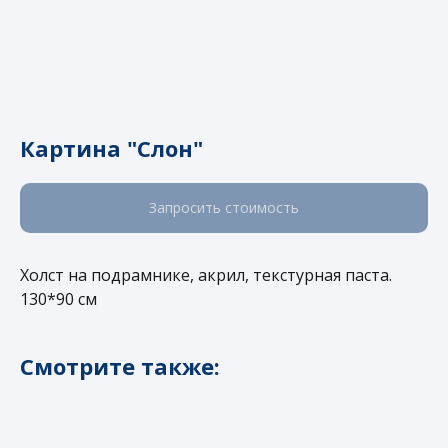
Картина "Слон"
Запросить стоимость
Холст на подрамнике, акрил, текстурная паста.
130*90 см
+7 499 377 70 27
Смотрите также:
О нас